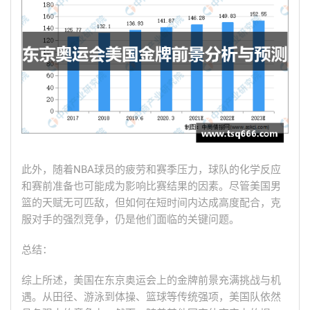
此外，随着NBA球员的疲劳和赛季压力，球队的化学反应
和赛前准备也可能成为影响比赛结果的因素。尽管美国男
篮的天赋无可匹敌，但如何在短时间内达成高度配合，克
服对手的强烈竞争，仍是他们面临的关键问题。
总结：
综上所述，美国在东京奥运会上的金牌前景充满挑战与机
遇。从田径、游泳到体操、篮球等传统强项，美国队依然