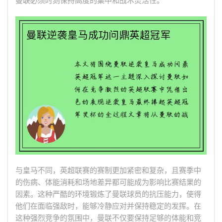
曼联必须时刻保持高度的集中和战术灵活性。
与皇马不同，英超联赛的赛制更加紧密和复杂，且赛季中
的伤病、体能消耗和场地差异都可能成为影响比赛结果的
因素。这种严酷的环境锻炼了曼联球员的抗压能力，使得
他们在面临强敌时，能够冷静应对并保持稳定的发挥。在
这种强烈竞争的氛围中，曼联不仅要保持足够的体能和竞