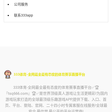
公司服务
联系333app
333体育-全网最全最有态度的体育赛事直播平台✅🏆
『tsq666.com』🏆✅是世界顶级真人游戏让生活更精彩!为国内
游戏玩家打造的全球最顶级乐趣游戏APP,提供下载、入口、首
页、平台、登陆、官网、二十四小时专属客服在线服务!全球最
安全,最信誉,最公平的平台运营商!