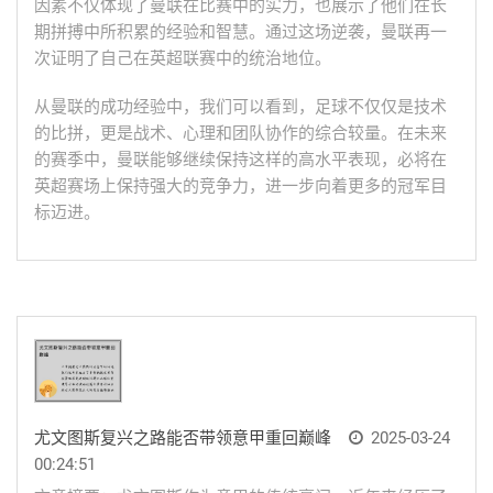
因素不仅体现了曼联在比赛中的实力，也展示了他们在长
期拼搏中所积累的经验和智慧。通过这场逆袭，曼联再一
次证明了自己在英超联赛中的统治地位。
从曼联的成功经验中，我们可以看到，足球不仅仅是技术
的比拼，更是战术、心理和团队协作的综合较量。在未来
的赛季中，曼联能够继续保持这样的高水平表现，必将在
英超赛场上保持强大的竞争力，进一步向着更多的冠军目
标迈进。
尤文图斯复兴之路能否带领意甲重回巅峰
2025-03-24
00:24:51