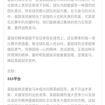
论是场上表现还是场下训练，球队内部都倡导一种强烈的
团队意识，所有球员都以团队利益为重。在与皇马的对决
中，曼联球员展现出了顽强的斗志和无畏的态度，尤其是
在比赛中的关键时刻，他们能够通过集体的努力实现逆
袭，最终战胜皇马。
曼联的精神面貌不仅仅体现在球场上，还在赛季的每一场
比赛中渗透着。每当球队陷入低谷时，曼联球员总是能够
鼓起勇气，凭借团结一心的精神，走出困境。正是这种无
所畏惧的精神，最终帮助曼联突破重重困难，逆袭皇马，
捧起英超冠军奖杯。
总结：
333平台
曼联能够逆袭皇马并成功问鼎英超冠军，离不开战术革
新、关键球员的出色发挥、英超联赛的强大竞争力以及球
队良好的精神面貌和团队文化等多方面的共同作用。这些