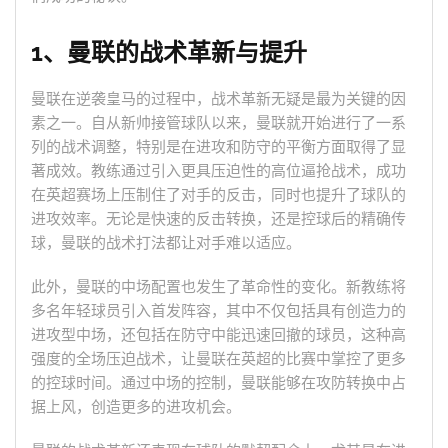
1、曼联的战术革新与提升
曼联在逆袭皇马的过程中，战术革新无疑是最为关键的因
素之一。自从新帅接管球队以来，曼联就开始进行了一系
列的战术调整，特别是在进攻和防守的平衡方面取得了显
著成效。教练通过引入更具压迫性的高位逼抢战术，成功
在英超赛场上压制住了对手的反击，同时也提升了球队的
进攻效率。无论是快速的反击转换，还是控球后的精确传
球，曼联的战术打法都让对手难以适应。
此外，曼联的中场配置也发生了革命性的变化。新教练将
多名年轻球员引入首发阵容，其中不仅包括具有创造力的
进攻型中场，还包括在防守中能迅速回撤的球员，这种高
强度的全场压迫战术，让曼联在英超的比赛中掌控了更多
的控球时间。通过中场的控制，曼联能够在攻防转换中占
据上风，创造更多的进攻机会。