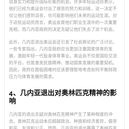
自身实力和提升国际形象的机会。许多年轻运动员表示，
他们已经为奥运会付出了艰苦的努力和训练，这一决定不
仅让他们感到沮丧，也可能影响他们未来的运动生涯。对
于这些运动员而言，奥运会是他们职业生涯中的一次重要
亮相，而几内亚政府的决定无疑让他们失去了这个机会。
此外，几内亚退出奥运会还引发了社会舆论的广泛讨论。
一些专家指出，几内亚政府应当更加注重国家体育的发
展，激励年轻一代投身体育事业。奥运会不仅是国际交流
的平台，也是激发民族精神、推动国家发展的重要契机。
因此，政府在面临困难时应该更理智地考虑如何平衡财政
压力与体育发展的需求。
4、几内亚退出对奥林匹克精神的影
响
几内亚的退出无疑对奥林匹克精神产生了某种程度的冲
击。奥林匹克运动本应超越政治、种族和经济差异，倡导
和平、友谊和公正。然而，几内亚的退出暴露了奥林匹克