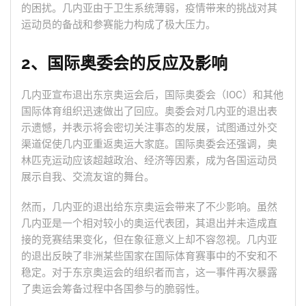
的困扰。几内亚由于卫生系统薄弱，疫情带来的挑战对其
运动员的备战和参赛能力构成了极大压力。
2、国际奥委会的反应及影响
几内亚宣布退出东京奥运会后，国际奥委会（IOC）和其他
国际体育组织迅速做出了回应。奥委会对几内亚的退出表
示遗憾，并表示将会密切关注事态的发展，试图通过外交
渠道促使几内亚重返奥运大家庭。国际奥委会还强调，奥
林匹克运动应该超越政治、经济等因素，成为各国运动员
展示自我、交流友谊的舞台。
然而，几内亚的退出给东京奥运会带来了不少影响。虽然
几内亚是一个相对较小的奥运代表团，其退出并未造成直
接的竞赛结果变化，但在象征意义上却不容忽视。几内亚
的退出反映了非洲某些国家在国际体育赛事中的不安和不
稳定。对于东京奥运会的组织者而言，这一事件再次暴露
了奥运会筹备过程中各国参与的脆弱性。