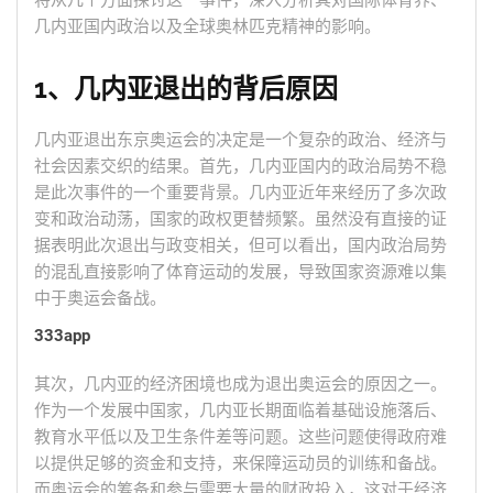
将从几个方面探讨这一事件，深入分析其对国际体育界、
几内亚国内政治以及全球奥林匹克精神的影响。
1、几内亚退出的背后原因
几内亚退出东京奥运会的决定是一个复杂的政治、经济与
社会因素交织的结果。首先，几内亚国内的政治局势不稳
是此次事件的一个重要背景。几内亚近年来经历了多次政
变和政治动荡，国家的政权更替频繁。虽然没有直接的证
据表明此次退出与政变相关，但可以看出，国内政治局势
的混乱直接影响了体育运动的发展，导致国家资源难以集
中于奥运会备战。
333app
其次，几内亚的经济困境也成为退出奥运会的原因之一。
作为一个发展中国家，几内亚长期面临着基础设施落后、
教育水平低以及卫生条件差等问题。这些问题使得政府难
以提供足够的资金和支持，来保障运动员的训练和备战。
而奥运会的筹备和参与需要大量的财政投入，这对于经济