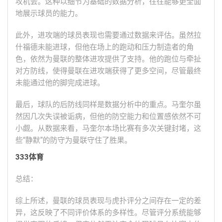
攻机会。这种以细节为基础的数据分析，往往能够更全面
地展示球员的能力。
此外，进攻端的球员表现也需要通过数据来评估。虽然拉
什福德未能进球，但他在场上的跑动和压力制造者的角
色，依然为曼联的整体进攻提供了支持。他的跑位与牵扯
对方防线，使得曼联在进攻端获得了更多空间，尽管最终
未能通过他的脚完成进球。
最后，球队的后防线同样是数据分析中的重点。马奎尔虽
然因几次失误被诟病，但他的防空能力和位置感依然不可
小觑。从数据来看，马奎尔本场比赛有多次关键封堵，这
些“静默”的防守为曼联守住了胜果。
333体育
总结：
综上所述，曼联的球员表现与虎扑评分之间存在一定的差
异，这反映了不同评价体系的多样性。尽管评分系统能够