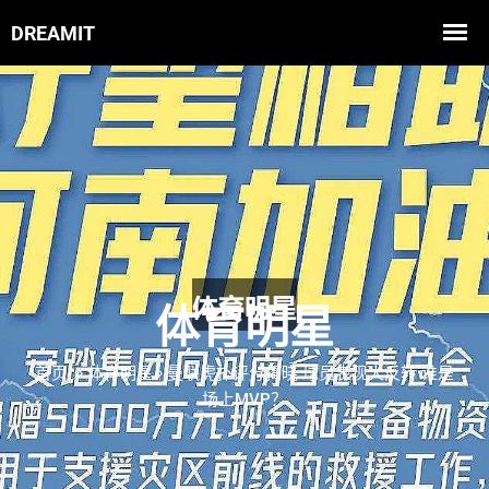
体育明星
首页
体育明星
曼联虎扑评分揭晓 球员表现大反转 谁是
场上MVP？