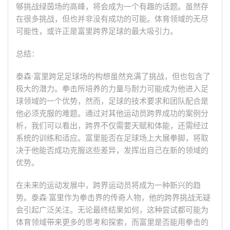
够挑战绿茵场的高峰，将会成为一个有趣的话题。虽然存
在很多挑战，但也并非没有成功的可能。体育领域的无尽
可能性，或许正是富里跨界足球的最大吸引力。
总结：
泰森·富里跨足足球场的构想虽然充满了挑战，但也包含了
极大的潜力。拳击所培养的力量与耐力可能成为他进入足
球领域的一个优势，然而，足球的技术要求和团队配合是
他必须克服的难题。通过对其他运动员跨界成功的案例分
析，我们可以看出，跨界不仅需要天赋和体能，还需经过
系统的训练和适应。富里能否在足球场上大展拳脚，将取
决于他能否成功克服这些差异，发挥出自己在新的领域的
优势。
在未来的运动发展中，跨界运动员将成为一种新兴的趋
势。泰森·富里作为拳击界的传奇人物，他的跨界挑战无疑
会引起广泛关注。无论最终结果如何，这种尝试都可能为
体育领域带来更多的思考和探索，而富里是否能用拳击的