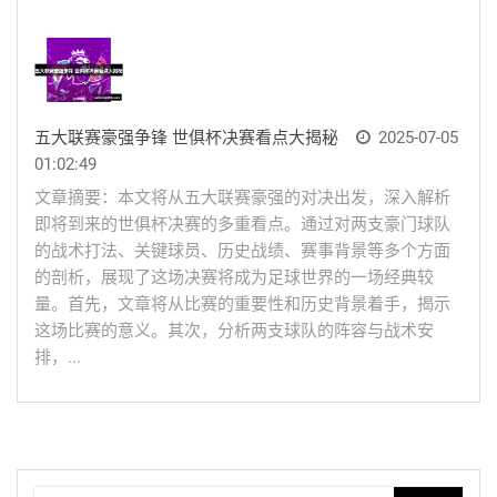
五大联赛豪强争锋 世俱杯决赛看点大揭秘
2025-07-05
01:02:49
文章摘要：本文将从五大联赛豪强的对决出发，深入解析
即将到来的世俱杯决赛的多重看点。通过对两支豪门球队
的战术打法、关键球员、历史战绩、赛事背景等多个方面
的剖析，展现了这场决赛将成为足球世界的一场经典较
量。首先，文章将从比赛的重要性和历史背景着手，揭示
这场比赛的意义。其次，分析两支球队的阵容与战术安
排，...