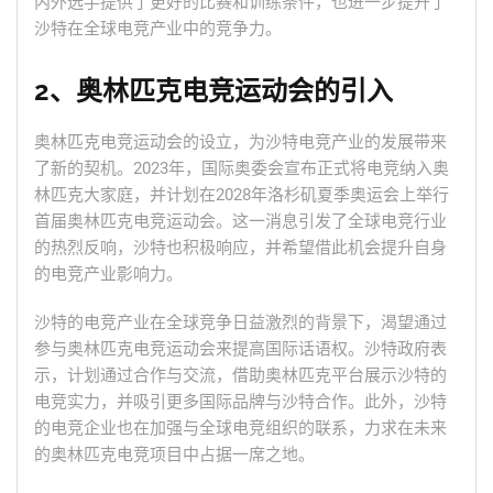
内外选手提供了更好的比赛和训练条件，也进一步提升了
沙特在全球电竞产业中的竞争力。
2、奥林匹克电竞运动会的引入
奥林匹克电竞运动会的设立，为沙特电竞产业的发展带来
了新的契机。2023年，国际奥委会宣布正式将电竞纳入奥
林匹克大家庭，并计划在2028年洛杉矶夏季奥运会上举行
首届奥林匹克电竞运动会。这一消息引发了全球电竞行业
的热烈反响，沙特也积极响应，并希望借此机会提升自身
的电竞产业影响力。
沙特的电竞产业在全球竞争日益激烈的背景下，渴望通过
参与奥林匹克电竞运动会来提高国际话语权。沙特政府表
示，计划通过合作与交流，借助奥林匹克平台展示沙特的
电竞实力，并吸引更多国际品牌与沙特合作。此外，沙特
的电竞企业也在加强与全球电竞组织的联系，力求在未来
的奥林匹克电竞项目中占据一席之地。