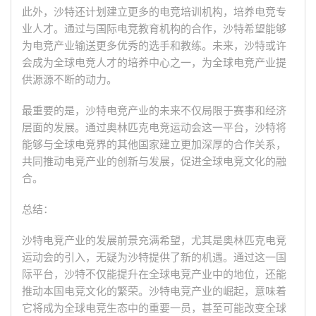
此外，沙特还计划建立更多的电竞培训机构，培养电竞专
业人才。通过与国际电竞教育机构的合作，沙特希望能够
为电竞产业输送更多优秀的选手和教练。未来，沙特或许
会成为全球电竞人才的培养中心之一，为全球电竞产业提
供源源不断的动力。
最重要的是，沙特电竞产业的未来不仅局限于赛事和经济
层面的发展。通过奥林匹克电竞运动会这一平台，沙特将
能够与全球电竞界的其他国家建立更加深厚的合作关系，
共同推动电竞产业的创新与发展，促进全球电竞文化的融
合。
总结：
沙特电竞产业的发展前景充满希望，尤其是奥林匹克电竞
运动会的引入，无疑为沙特提供了新的机遇。通过这一国
际平台，沙特不仅能提升在全球电竞产业中的地位，还能
推动本国电竞文化的繁荣。沙特电竞产业的崛起，意味着
它将成为全球电竞生态中的重要一员，甚至可能改变全球