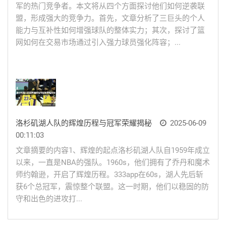
军的热门竞争者。本文将从四个方面探讨他们如何逆袭联
盟，形成强大的竞争力。首先，文章分析了三巨头的个人
能力与互补性如何增强球队的整体实力；其次，探讨了篮
网如何在交易市场通过引入强力球员强化阵容；...
洛杉矶湖人队的辉煌历程与冠军荣耀揭秘
2025-06-09
00:11:03
文章摘要的内容1、辉煌的起点洛杉矶湖人队自1959年成立
以来，一直是NBA的强队。1960s，他们拥有了乔丹和魔术
师约翰逊，开启了辉煌历程。333app在60s，湖人先后斩
获6个总冠军，震惊整个联盟。这一时期，他们以稳固的防
守和出色的进攻打...