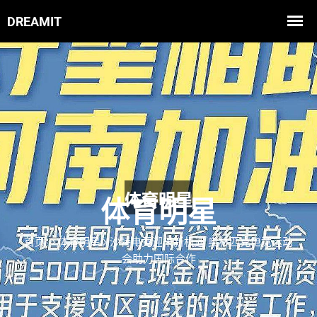
体育明星
首页
体育明星
沙特电竞迎来新机遇 奥林匹克电竞运动
会助力国际合作