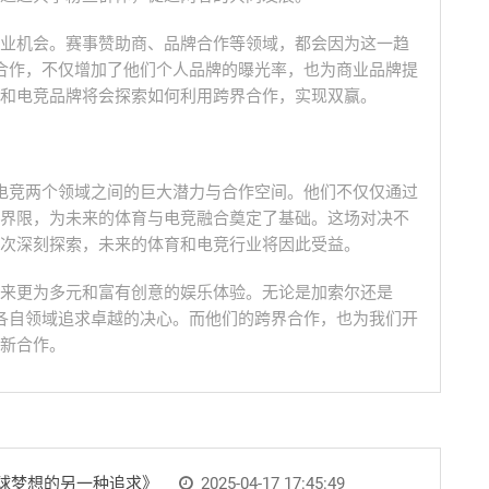
业机会。赛事赞助商、品牌合作等领域，都会因为这一趋
6的合作，不仅增加了他们个人品牌的曝光率，也为商业品牌提
和电竞品牌将会探索如何利用跨界合作，实现双赢。
育和电竞两个领域之间的巨大潜力与合作空间。他们不仅仅通过
界限，为未来的体育与电竞融合奠定了基础。这场对决不
次深刻探索，未来的体育和电竞行业将因此受益。
来更为多元和富有创意的娱乐体验。无论是加索尔还是
了在各自领域追求卓越的决心。而他们的跨界合作，也为我们开
新合作。
篮球梦想的另一种追求》
2025-04-17 17:45:49