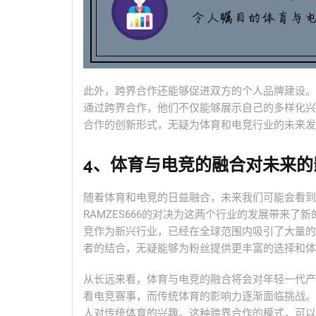
此外，跨界合作还能够促进双方的个人品牌建设。加
通过跨界合作，他们不仅能够展示自己的多样化兴
合作的创新形式，无疑为体育和电竞行业的未来发
4、体育与电竞的融合对未来的
随着体育和电竞的日益融合，未来我们可能会看到更
RAMZES666的对决为这两个行业的发展带来
竞作为新兴行业，已经在全球范围内吸引了大量的
者的结合，无疑能够为粉丝提供更丰富的选择和体
从长远来看，体育与电竞的融合将会对年轻一代产
看电竞赛事，而传统体育的影响力逐渐面临挑战。
人对传统体育的兴趣。这种跨界合作的模式，可以