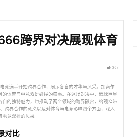
S666跨界对决展现体育
267
电竞选手开始跨界合作，展示各自的才华与风采。加索尔
人瞩目的体育与电竞双雄碰撞的盛事。在这场对决中，篮球巨星
现了各自的独特魅力，也推动了两个领域的跨界融合，给观众带
、跨界合作的意义以及对体育与电竞影响四个方面，深入
体育电竞双雄的风采。
背景对比