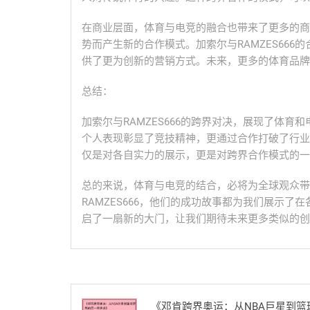
在商业层面，体育与电竞的融合也带来了更多的商
势而产生新的合作模式。加索尔与RAMZES66
供了更为创新的营销方式。未来，更多的体育品牌
总结：
加索尔与RAMZES666的跨界对决，展现了体
个人表现彰显了竞技精神，更通过合作打破了行业
仅是对各自实力的展示，更是对跨界合作模式的一
总的来说，体育与电竞的结合，必将为全球观众带
RAMZES666，他们的成功故事都为我们展示
启了一扇新的大门，让我们期待未来更多类似的创
《邓肯跨界奥运：从NBA巨星到