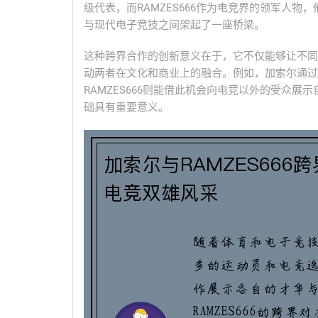
级代表，而RAMZES666作为电竞界的领军人
与现代电子竞技之间架起了一座桥梁。
这种跨界合作的创新意义在于，它不仅能够让不同
动两者在文化和商业上的融合。例如，加索尔通过
RAMZES666则能借此机会向电竞以外的受众
础具有重要意义。