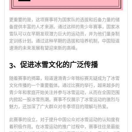
更重要的是，这项赛事将为国家队的选拔和后备力量的储
备提供丰富的人才来源。通过这样的青少年赛事，国家冰
雪队可以在早期发现潜力巨大的运动员，并为他们量身制
定训练计划。通过这种早期的选拔和培养机制，中国短道
速滑的未来发展有望迎来新的高峰。
3、促进冰雪文化的广泛传播
随着赛事的揭幕，短道速滑青少年锦标赛无疑成为了冰雪
文化传播的一个重要载体。通过比赛的举行，越来越多的
青少年和家庭开始关注并参与冰雪运动，从而在全国范围
内掀起一股冰雪热潮。赛事不仅展示了冰雪运动的激烈与
魅力，还加深了广大群众对冬季项目的理解与热爱。
此赛事的设立，对于提升中国公众对冰雪运动的认知度有
着积极作用。在冰雪运动的推广过程中，赛事往往是最能