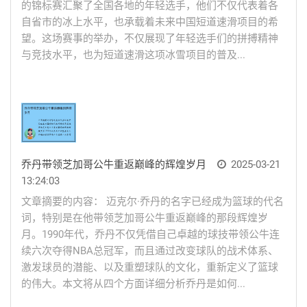
的锦标赛汇聚了全国各地的年轻选手，他们不仅代表着各
自省市的冰上水平，也承载着未来中国短道速滑项目的希
望。这场赛事的举办，不仅展现了年轻选手们的拼搏精神
与竞技水平，也为短道速滑这项冰雪项目的普及...
乔丹带领芝加哥公牛重返巅峰的辉煌岁月
2025-03-21
13:24:03
文章摘要的内容： 迈克尔·乔丹的名字已经成为篮球的代名
词，特别是在他带领芝加哥公牛重返巅峰的那段辉煌岁
月。1990年代，乔丹不仅凭借自己卓越的球技带领公牛连
续六次夺得NBA总冠军，而且通过改变球队的战术体系、
激发球员的潜能、以及重塑球队的文化，重新定义了篮球
的伟大。本文将从四个方面详细分析乔丹是如何...