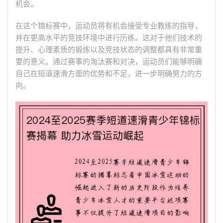
机会。
在这个锦标赛中，运动员将有机会接受专业教练的指导，
并在更高水平的竞技环境中进行历练。这对于他们技术的
提升、心理素质的锻炼以及竞技状态的调整都具有非常重
要的意义。通过赛事的淘汰赛和对决，运动员们能够明确
自己在短道速滑方面的优势和不足，进一步明确努力的方
向。