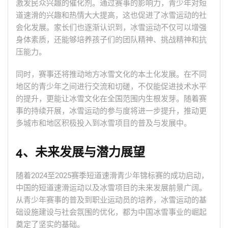
激发民众兴趣的催化剂。通过赛事的影响力，青少年对短
道速滑的兴趣和热情大大提高，这也促进了冰雪运动的社
会化发展。家长们也逐渐认识到，冰雪运动不仅可以增强
身体素质，还能够培养孩子们的团队精神、挑战精神和抗
压能力。
同时，赛事还将推动地方冰雪文化的本土化发展。在不同
地区的青少年之间进行交流和切磋，不仅能促进技术水平
的提升，更能让冰雪文化在全国范围内生根发芽。随着赛
事的持续开展，冰雪运动的参与度将进一步提升，推动更
多城市和地区积极投入到冰雪项目的普及与发展中。
4、未来发展与潜力展望
随着2024至2025赛季短道速滑青少年锦标赛的成功启动，
中国的短道速滑运动以及冰雪项目的未来发展前景广阔。
从青少年赛事的普及到职业运动员的培养，冰雪运动的基
础设施建设与社会氛围的优化，都为中国冰雪事业的崛起
奠定了坚实的基础。