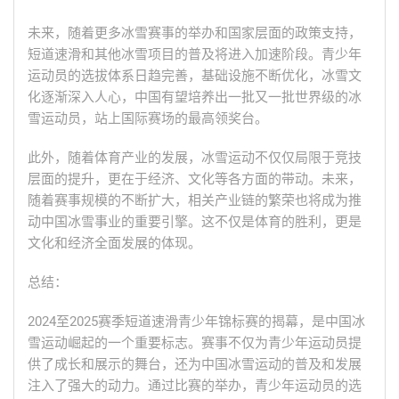
未来，随着更多冰雪赛事的举办和国家层面的政策支持，
短道速滑和其他冰雪项目的普及将进入加速阶段。青少年
运动员的选拔体系日趋完善，基础设施不断优化，冰雪文
化逐渐深入人心，中国有望培养出一批又一批世界级的冰
雪运动员，站上国际赛场的最高领奖台。
此外，随着体育产业的发展，冰雪运动不仅仅局限于竞技
层面的提升，更在于经济、文化等各方面的带动。未来，
随着赛事规模的不断扩大，相关产业链的繁荣也将成为推
动中国冰雪事业的重要引擎。这不仅是体育的胜利，更是
文化和经济全面发展的体现。
总结：
2024至2025赛季短道速滑青少年锦标赛的揭幕，是中国冰
雪运动崛起的一个重要标志。赛事不仅为青少年运动员提
供了成长和展示的舞台，还为中国冰雪运动的普及和发展
注入了强大的动力。通过比赛的举办，青少年运动员的选