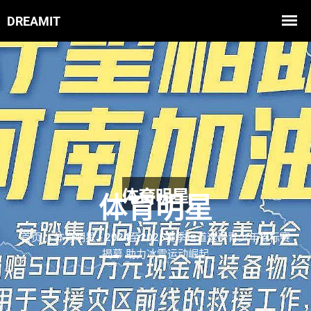
体育明星
首页
体育明星
2024至2025赛季短道速滑青少年锦标赛
揭幕 助力冰雪运动崛起