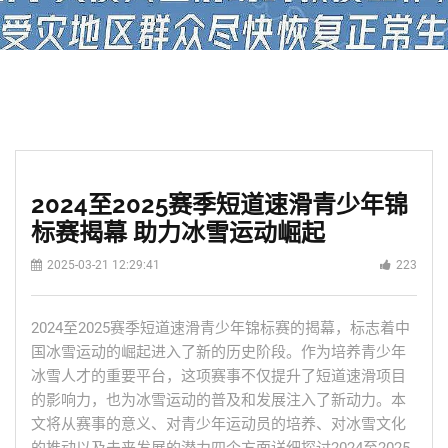
2024至2025赛季短道速滑青少年锦
标赛揭幕 助力冰雪运动崛起
2025-03-21 12:29:41
223
2024至2025赛季短道速滑青少年锦标赛的揭幕，标志着中
国冰雪运动的崛起进入了新的历史阶段。作为培养青少年
冰雪人才的重要平台，这项赛事不仅提升了短道速滑项目
的影响力，也为冰雪运动的普及和发展注入了新动力。本
文将从赛事的意义、对青少年运动员的培养、对冰雪文化