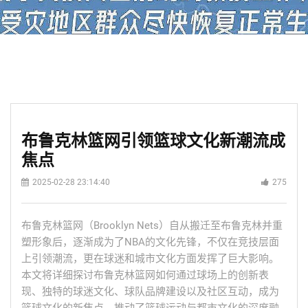
布鲁克林篮网引领篮球文化新潮流成
焦点
2025-02-28 23:14:40
275
布鲁克林篮网（Brooklyn Nets）自从搬迁至布鲁克林并重
塑形象后，逐渐成为了NBA的文化先锋，不仅在竞技层面
上引领潮流，更在球迷和城市文化方面发挥了巨大影响。
本文将详细探讨布鲁克林篮网如何通过球场上的创新表
现、独特的球迷文化、球队品牌建设以及社区互动，成为