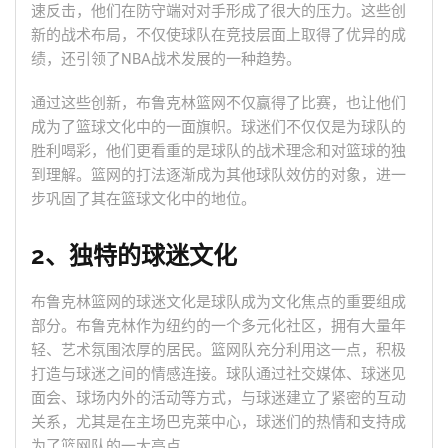
速反击，他们在防守端对对手形成了很大的压力。这些创
新的战术布局，不仅使球队在竞技层面上取得了优异的成
绩，还引领了NBA战术发展的一种趋势。
通过这些创新，布鲁克林篮网不仅赢得了比赛，也让他们
成为了篮球文化中的一面旗帜。球迷们不仅仅是为球队的
胜利喝彩，他们更看重的是球队的战术理念和对篮球的独
到理解。篮网的打法逐渐成为其他球队效仿的对象，进一
步巩固了其在篮球文化中的地位。
2、独特的球迷文化
布鲁克林篮网的球迷文化是球队成为文化焦点的重要组成
部分。布鲁克林作为纽约的一个多元化社区，拥有大量年
轻、艺术氛围浓厚的居民。篮网队充分利用这一点，积极
打造与球迷之间的情感连接。球队通过社交媒体、球迷见
面会、球场内外的活动等方式，与球迷建立了紧密的互动
关系，尤其是在主场巴克莱中心，球迷们的热情和支持成
为了篮网队的一大亮点。