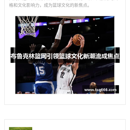
格和文化影响力，成为篮球文化的新焦点。